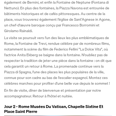
également de Bernini, et enfin la Fontaine de Neptune (Fontana di 
Nettuno). En plus des fontaines, la Piazza Navona est entourée de 
bâtiments historiques et de cafés pittoresques. Au centre de la 
place, vous trouverez également l'église de Sant'Agnese in Agone, 
un chef-d'œuvre baroque conçu par Francesco Borromini et 
Girolamo Rainaldi. 
La visite se poursuit vers l'un des lieux les plus emblématiques de 
Rome, la Fontaine de Trevi, rendue célèbre par de nombreux films, 
notamment la scène du film de Federico Fellini "La Dolce Vita", où 
l'actrice Anita Ekberg se baigne dans la fontaine. N'oubliez pas de 
respecter la tradition de jeter une pièce dans la fontaine : on dit que 
cela garantit un retour à Rome. La promenade continue vers la 
Piazza di Spagna, l'une des places les plus populaires de la ville, 
connue pour son cadre au bas de l'escalier espagnol. Montez ces 
célèbres marches pour profiter d'une belle vue depuis le sommet ! 
En fin de visite, dîner de bienvenue et présentation par notre 
accompagnateur. Retour à l'hôtel et nuitée.
Jour 2 - Rome Musées Du Vatican, Chapelle Sixtine Et
Place Saint Pierre