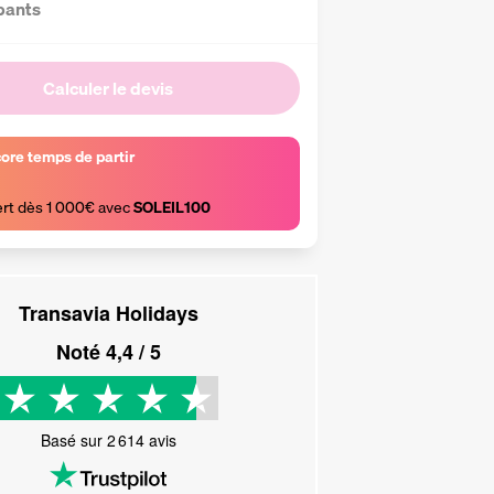
pants
Calculer le devis
core temps de partir
ert dès 1 000€ avec 
SOLEIL100
Transavia Holidays
Noté
4,4
/ 5
Basé sur
2 614
avis