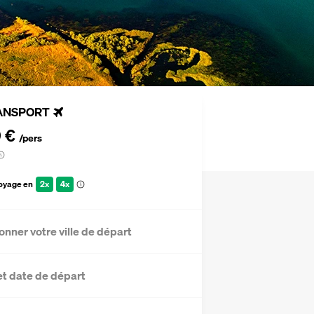
ANSPORT
9 €
/pers
voyage en
2x
4x
onner votre ville de départ
et date de départ