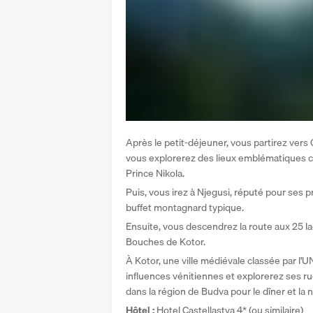
Après le petit-déjeuner, vous partirez vers 
vous explorerez des lieux emblématiques co
Prince Nikola. 
Puis, vous irez à Njegusi, réputé pour ses pr
buffet montagnard typique. 
Ensuite, vous descendrez la route aux 25 la
Bouches de Kotor.
À Kotor, une ville médiévale classée par l'UNE
influences vénitiennes et explorerez ses rue
dans la région de Budva pour le dîner et la n
Hôtel : 
Hotel Castellastva 4* (ou similaire)