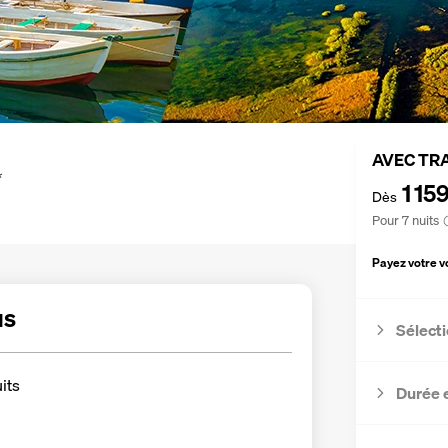
AVEC TR
*
1 15
Dès
Pour 7 nuits
Payez votre 
us
Sélecti
uits
Durée 