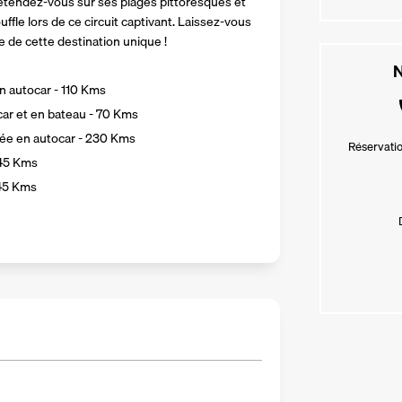
étendez-vous sur ses plages pittoresques et 
ffle lors de ce circuit captivant. Laissez-vous 
le de cette destination unique !
N
n autocar - 110 Kms
car et en bateau - 70 Kms
rnée en autocar - 230 Kms
Réservatio
245 Kms
 45 Kms