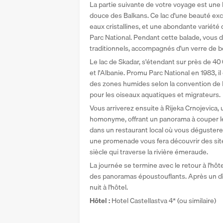
La partie suivante de votre voyage est une b
douce des Balkans. Ce lac d'une beauté excep
eaux cristallines, et une abondante variété 
Parc National. Pendant cette balade, vous 
traditionnels, accompagnés d'un verre de b
Le lac de Skadar, s'étendant sur près de 40
et l'Albanie. Promu Parc National en 1983, il 
des zones humides selon la convention de R
pour les oiseaux aquatiques et migrateurs.
Vous arriverez ensuite à Rijeka Crnojevica,
homonyme, offrant un panorama à couper le 
dans un restaurant local où vous dégusterez
une promenade vous fera découvrir des sit
siècle qui traverse la rivière émeraude.
La journée se termine avec le retour à l'hôtel
des panoramas époustouflants. Après un dîn
nuit à l'hôtel.
Hôtel : 
Hotel Castellastva 4* (ou similaire)