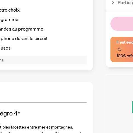
Partici
otre choix
programme
ionnées au programme
phone durant le circuit
Il est en
luses
100€ off
ns.
négro
4
*
iples facettes entre mer et montagnes. 