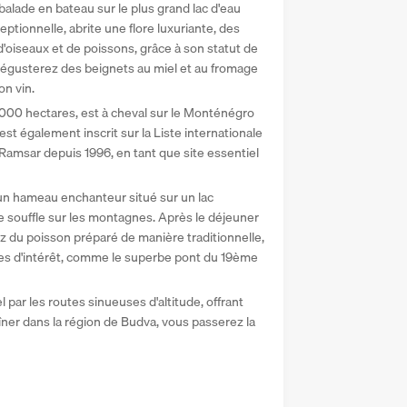
alade en bateau sur le plus grand lac d'eau 
tionnelle, abrite une flore luxuriante, des 
d'oiseaux et de poissons, grâce à son statut de 
dégusterez des beignets au miel et au fromage 
on vin.
 000 hectares, est à cheval sur le Monténégro 
est également inscrit sur la Liste internationale 
amsar depuis 1996, en tant que site essentiel 
 un hameau enchanteur situé sur un lac 
souffle sur les montagnes. Après le déjeuner 
 du poisson préparé de manière traditionnelle, 
es d'intérêt, comme le superbe pont du 19ème 
 par les routes sinueuses d'altitude, offrant 
er dans la région de Budva, vous passerez la 