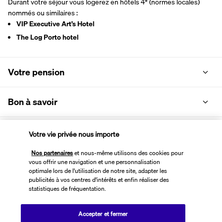
Durant votre séjour vous logerez en hôtels 4* (normes locales) 
nommés ou similaires : 
VIP Executive Art’s Hotel 
The Log Porto hotel 
Votre pension
Bon à savoir
Informations utiles
Votre vie privée nous importe
Nos partenaires
et nous-même utilisons des cookies pour
vous offrir une navigation et une personnalisation
optimale lors de l'utilisation de notre site, adapter les
publicités à vos centres d'intérêts et enfin réaliser des
statistiques de fréquentation.
Transavia Holidays
Noté
4,4
/ 5
Accepter et fermer