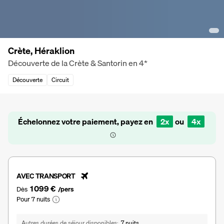
Crète, Héraklion
Découverte de la Crète & Santorin en 4*
Découverte
Circuit
Échelonnez votre paiement, payez en
2x
ou
4x
AVEC TRANSPORT
1 099 €
Dès
/pers
Pour 7 nuits
Autres durées de séjour disponibles
7 nuits