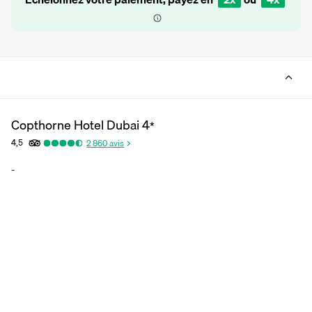
Copthorne Hotel Dubai
4
*
4,5
2 860
avis
-