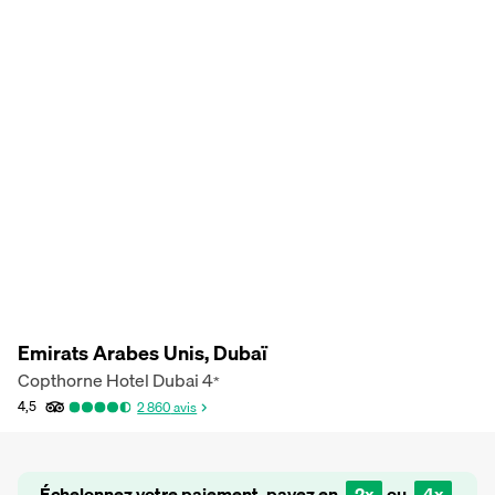
Emirats Arabes Unis, Dubaï
Copthorne Hotel Dubai
4
*
4,5
2 860
avis
Échelonnez votre paiement, payez en
2x
ou
4x