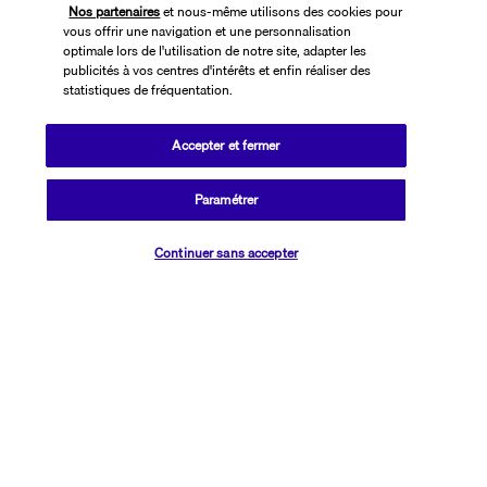
Nos partenaires
et nous-même utilisons des cookies pour
vous offrir une navigation et une personnalisation
optimale lors de l'utilisation de notre site, adapter les
publicités à vos centres d'intérêts et enfin réaliser des
statistiques de fréquentation.
Accepter et fermer
SUIVEZ-NOUS
Paramétrer
Vérifier les disponibilités
Continuer sans accepter
CONTACTEZ-NOUS
01 76 24 06 05
Réservations 7j/7 du lundi au vendredi de 10h à 20h. Le samedi et
dimanche de 10h à 19h
(Prix d'un appel local)