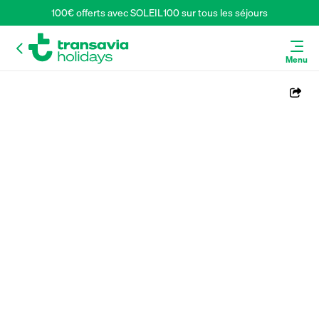
100€ offerts avec SOLEIL100 sur tous les séjours
Menu