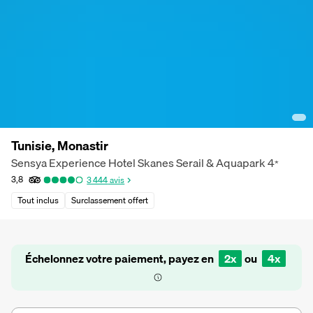
Tunisie, Monastir
Sensya Experience Hotel Skanes Serail & Aquapark
4
*
3,8
3 444
avis
Tout inclus
Surclassement offert
Échelonnez votre paiement, payez en
2x
ou
4x