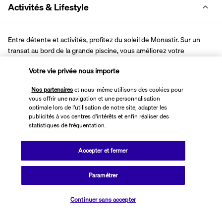
Activités & Lifestyle
Entre détente et activités, profitez du soleil de Monastir. Sur un 
transat au bord de la grande piscine, vous améliorez votre 
bronzage. Plongez dans le bassin pour vous rafraîchir. Pour vous 
Votre vie privée nous importe
divertir, prenez part aux séances d’aquagym ou de water-polo.
Nos partenaires
et nous-même utilisons des cookies pour
Quelques secondes vous séparent du sable fin de la plage privée. 
vous offrir une navigation et une personnalisation
Là, vous jouez au beach-volley et beach-soccer ou partez pour une 
optimale lors de l'utilisation de notre site, adapter les
balade en canoë ou pédalo. Les enfants ont la possibilité de passer 
publicités à vos centres d'intérêts et enfin réaliser des
statistiques de fréquentation.
des journées divertissantes au Mini Club, (enfant de 4 à 12 ans). 
Tandis qu'au centre nautique à proximité, vous vous initiez à la 
plongée sous-marine.
Accepter et fermer
Le SPA quant à lui vous propose massages, jacuzzi et hammam 
pour vous délasser.
Paramétrer
Parc Aquatique de l'hôtel
Vérifier les disponibilités
Continuer sans accepter
Avec ses sept toboggans, ses admirables jeux d’eau pour enfants 
ainsi que son accès libre aux deux grandes piscines, l'aquapark du 