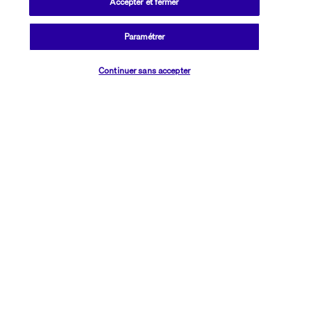
Hotel Best Sol d'Or
Accepter et fermer
Paramétrer
Découvrir la destination
Continuer sans accepter
Informations utiles
Que des avantages, chouette alors !
Un vol c'est bien, avec un hôtel c'est mieux !
Découvrez nos offres vol + hôtel et voyagez au meilleur prix