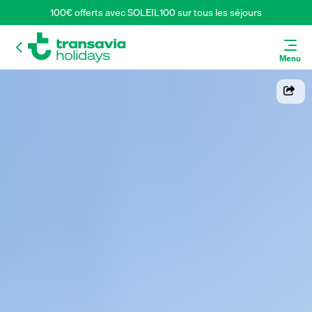
100€ offerts avec SOLEIL100 sur tous les séjours
Menu