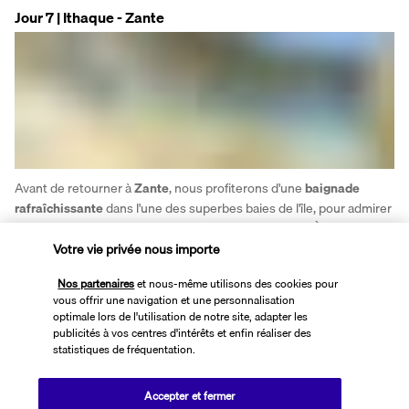
Jour 7 | Ithaque - Zante
Avant de retourner à 
Zante
, nous profiterons d'une 
baignade 
rafraîchissante
 dans l'une des superbes baies de l'île, pour admirer 
les eaux cristallines et le paysage à couper le souffle. À bord, nous 
savourerons un délicieux 
déjeuner 
tout en profitant des dernières 
Votre vie privée nous importe
vues inoubliables sur la mer.
Nos partenaires
et nous-même utilisons des cookies pour
En soirée, nous accosterons à la marina de la vieille ville de Zante, 
vous offrir une navigation et une personnalisation
où nous nous retrouverons pour un 
dîner spécial du capitaine. 
optimale lors de l'utilisation de notre site, adapter les
Une façon idéale de célébrer et de dire au revoir à un voyage 
publicités à vos centres d'intérêts et enfin réaliser des
statistiques de fréquentation.
incroyable.
Points forts du jour : 
baignade à l'île d'Atokos, déjeuner à bord, 
Accepter et fermer
dîner du capitaine et exploration de Zante de nuit.