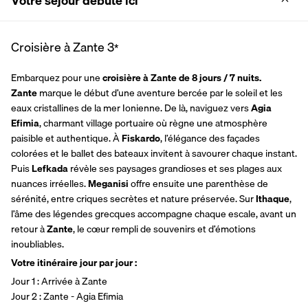
Votre séjour débute ici
Croisière à Zante
3
*
Embarquez pour une
 croisière à Zante de 8 jours / 7 nuits.
Zante 
marque le début d’une aventure bercée par le soleil et les 
eaux cristallines de la mer Ionienne. De là, naviguez vers 
Agia 
Efimia
, charmant village portuaire où règne une atmosphère 
paisible et authentique. À 
Fiskardo
, l’élégance des façades 
colorées et le ballet des bateaux invitent à savourer chaque instant. 
Puis 
Lefkada 
révèle ses paysages grandioses et ses plages aux 
nuances irréelles. 
Meganisi 
offre ensuite une parenthèse de 
sérénité, entre criques secrètes et nature préservée. Sur 
Ithaque
, 
l’âme des légendes grecques accompagne chaque escale, avant un 
retour à 
Zante
, le cœur rempli de souvenirs et d’émotions 
inoubliables.
Votre itinéraire jour par jour : 
Jour 1 : Arrivée à Zante
Jour 2 : Zante - Agia Efimia