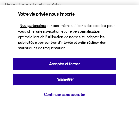
Diners libres et nuits au Palais.
Jour 6 | Départ de Marrakech
Votre vie privée nous importe
Selon vos horaires, transfert à l'aéroport pour prendre votre vol 
Nos partenaires
et nous-même utilisons des cookies pour
retour.
vous offrir une navigation et une personnalisation
optimale lors de l'utilisation de notre site, adapter les
EXTENSION 7 JOURS/6 NUITS
publicités à vos centres d'intérêts et enfin réaliser des
statistiques de fréquentation.
Accepter et fermer
Paramétrer
Vérifier les disponibilités
Continuer sans accepter
Jours 4 à 6 | Marrakech 
Journées libres en petit déjeuner. 
Diners libres et nuits au Palais.
Jour 7 | Départ de Marrakech
Selon vos horaires, transfert à l'aéroport pour prendre votre vol 
retour.