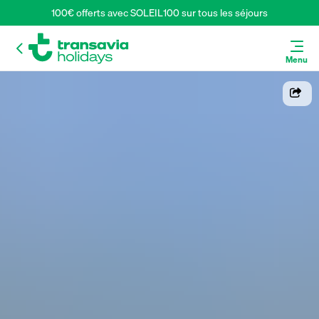
100€ offerts avec SOLEIL100 sur tous les séjours
Menu