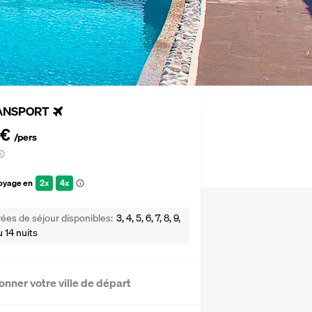
ANSPORT
 €
/pers
voyage en
2x
4x
ées de séjour disponibles
3, 4, 5, 6, 7, 8, 9,
u 14 nuits
onner votre ville de départ