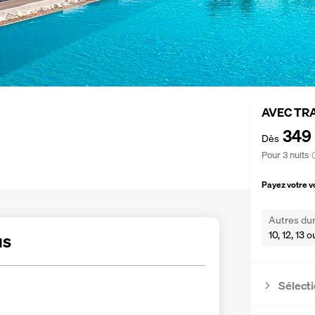
AVEC TR
349
Dès
Pour 3 nuits
Payez votre 
Autres dur
10, 12, 13 o
us
Sélecti