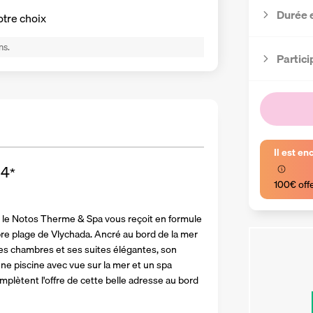
Durée 
otre choix
ns.
Partici
Il est en
4
*
100€ off
in, le Notos Therme & Spa vous reçoit en formule 
re plage de Vlychada. Ancré au bord de la mer 
ses chambres et ses suites élégantes, son 
ne piscine avec vue sur la mer et un spa 
plètent l'offre de cette belle adresse au bord 