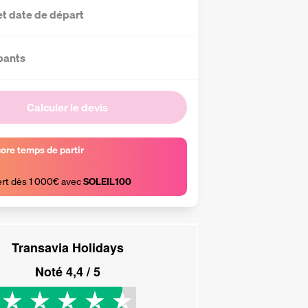
et date de départ
pants
Calculer le devis
core temps de partir
ert dès 1 000€ avec 
SOLEIL100
Transavia Holidays
Noté
4,4
/ 5