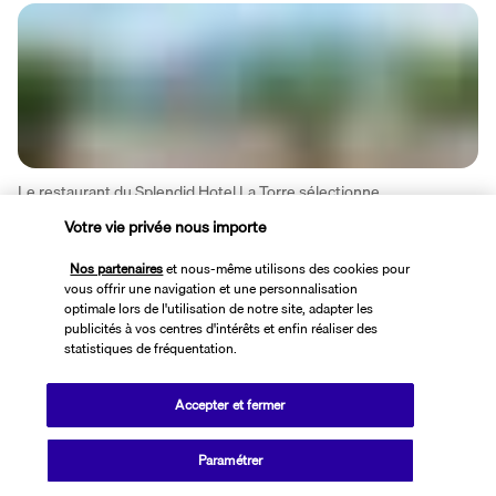
Le restaurant du Splendid Hotel La Torre sélectionne 
minutieusement ses matières premières et ses produits locaux 
Votre vie privée nous importe
pour vous faire découvrir les saveurs traditionnelles de Sicile et de 
Méditerranée. La vue imprenable sur le golfe de Mondello 
Nos partenaires
et nous-même utilisons des cookies pour
qu'offrent ses terrasses rend l'expérience inoubliable.
vous offrir une navigation et une personnalisation
optimale lors de l'utilisation de notre site, adapter les
publicités à vos centres d'intérêts et enfin réaliser des
Plus de détails
statistiques de fréquentation.
Accepter et fermer
Activité & Lifestyle
Paramétrer
Aux portes de la réserve naturelle de Capo Gallo, le Splendid Hotel 