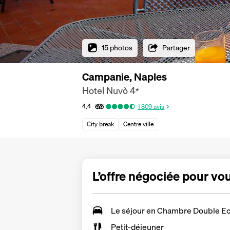
15 photos
Partager
Campanie, Naples
Hotel Nuvò
4
*
4,4
1 809
avis
City break
Centre ville
L’offre négociée pour vo
Le séjour en
Chambre Double E
Petit-déjeuner