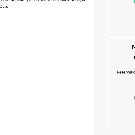
'Ovo.
N
Réservatio