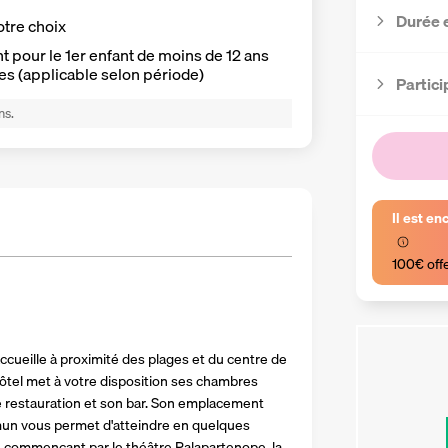
Durée 
otre choix
 pour le 1er enfant de moins de 12 ans
es (applicable selon période)
Partici
ns.
Il est en
100€ off
 accueille à proximité des plages et du centre de 
hôtel met à votre disposition ses chambres 
e restauration et son bar. Son emplacement 
mun vous permet d'atteindre en quelques 
commençant par le théâtre Palapartenope, la 