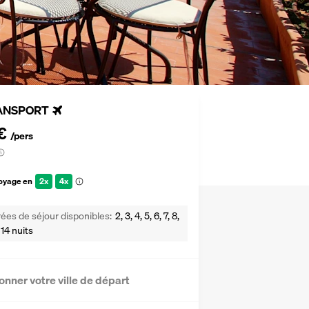
ANSPORT
€
/pers
voyage en
2x
4x
ées de séjour disponibles
2, 3, 4, 5, 6, 7, 8,
 14 nuits
onner votre ville de départ