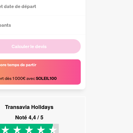
et date de départ
pants
Calculer le devis
core temps de partir
ert dès 1 000€ avec 
SOLEIL100
Transavia Holidays
Noté
4,4
/ 5