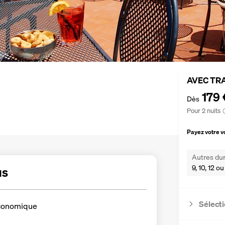
AVEC TR
179 
Dès
Pour 2 nuits
Payez votre 
Autres dur
9, 10, 12 ou
us
Sélecti
conomique