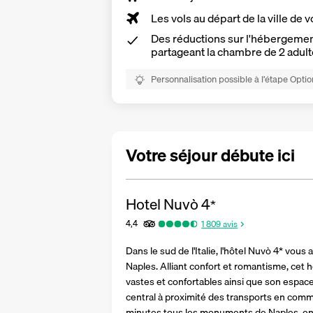
Les vols au départ de la ville de v
Des réductions sur l'hébergement
partageant la chambre de 2 adult
Personnalisation possible à l’étape Optio
Votre séjour débute ici
Hotel Nuvò
4
*
4,4
1 809
avis
Dans le sud de l'Italie, l'hôtel Nuvò 4* vous
Naples. Alliant confort et romantisme, cet 
vastes et confortables ainsi que son espac
central à proximité des transports en com
minutes tous les monuments de Naples, en 