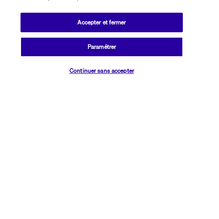
Regent Street et de Carnaby Street et vous visiterez la cathédrale 
de Westminster. En poursuivant la balade, vous assisterez à la 
Accepter et fermer
relève de la garde devant Buckingham Palace. Le soir, vous 
assisterez à l'une de ces comédies musicales qui font la réputation 
de l'Apollo Theatre ou du Victoria Palace.
Paramétrer
Vérifier les disponibilités
Plus de détails
Continuer sans accepter
Découvrir la destination
Informations utiles
Transavia Holidays
Noté
4,4
/ 5