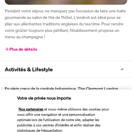
Pendant votre séjour, ne manquez pas l'occasion de faire une halte 
gourmande au salon de thé de l'hôtel. L'endroit est idéal pour se 
plier aux alléchantes traditions anglaises du tea time. Pour rendre 
votre goûter toujours plus pétillant, l'établissement propose un 
menu au champagne !
Plus de détails
Activités & Lifestyle
En plein cœur de la capitale britannique, The Clermont London 
Victoria bénéficie d'une localisation idéale pour vous faire découvrir 
Votre vie privée nous importe
Londres sous son meilleur jour.
Nos partenaires
et nous-même utilisons des cookies pour
Proche de nombreux monuments londoniens, l'emplacement de 
vous offrir une navigation et une personnalisation
optimale lors de l'utilisation de notre site, adapter les
votre hôtel vous laisse le choix des activités. Dans un rayon de 
publicités à vos centres d'intérêts et enfin réaliser des
moins de deux kilomètres, vous ferez votre shopping au cœur de 
statistiques de fréquentation.