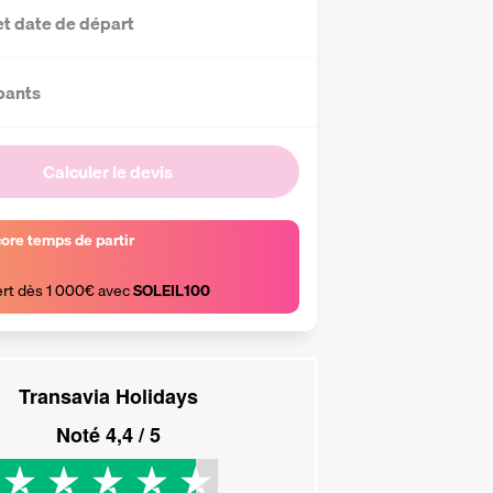
et date de départ
pants
Calculer le devis
core temps de partir
ert dès 1 000€ avec 
SOLEIL100
Transavia Holidays
Noté
4,4
/ 5