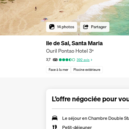
14 photos
Partager
Ile de Sal, Santa Maria
Ouril Pontao Hotel
3
*
3,7
392
avis
Face à la mer
Piscine extérieure
L’offre négociée pour vo
Le séjour en
Chambre Double St
Petit-déjeuner