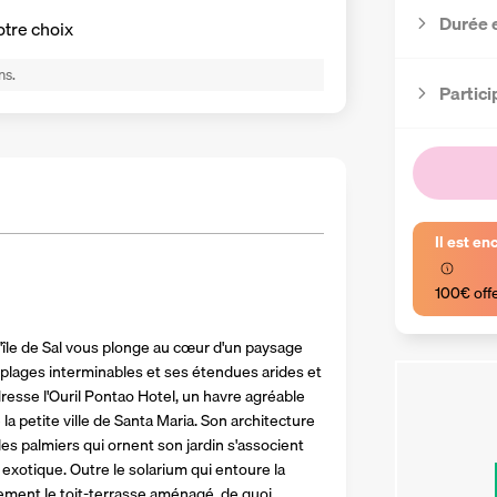
Durée 
otre choix
ns.
Partici
Il est en
100€ off
île de Sal vous plonge au cœur d'un paysage 
lages interminables et ses étendues arides et 
dresse l'Ouril Pontao Hotel, un havre agréable 
a petite ville de Santa Maria. Son architecture 
s palmiers qui ornent son jardin s'associent 
xotique. Outre le solarium qui entoure la 
ment le toit-terrasse aménagé, de quoi 