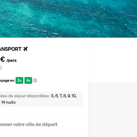
ANSPORT
 €
/pers
voyage en
2x
4x
ées de séjour disponibles
5, 6, 7, 8, 9, 10,
u 14 nuits
onner votre ville de départ