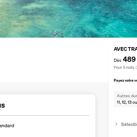
AVEC TR
489
Dès
Pour 5 nuits
Payez votre 
Autres dur
11, 12, 13 o
us
Sélecti
andard