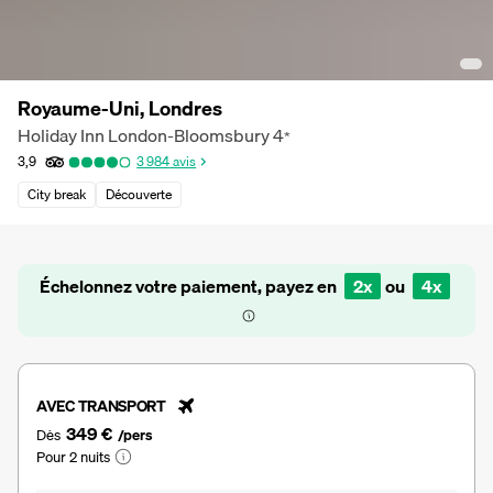
Royaume-Uni, Londres
Holiday Inn London-Bloomsbury
4
*
3,9
3 984
avis
City break
Découverte
Échelonnez votre paiement, payez en
2x
ou
4x
AVEC TRANSPORT
349 €
Dès
/pers
Pour 2 nuits