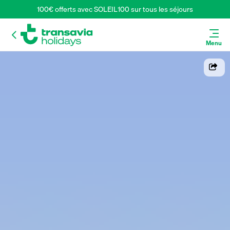
100€ offerts avec SOLEIL100 sur tous les séjours
Menu