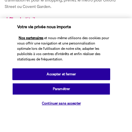
d'animation et pour le shopping, prenez le métro pour Oxford 
Street ou Covent Garden.
Plus de détails
Votre vie privée nous importe
Découvrir la destination
Nos partenaires
et nous-même utilisons des cookies pour
vous offrir une navigation et une personnalisation
optimale lors de l'utilisation de notre site, adapter les
publicités à vos centres d'intérêts et enfin réaliser des
Informations utiles
statistiques de fréquentation.
Accepter et fermer
Paramétrer
Transavia Holidays
Vérifier les disponibilités
Noté
4,4
/ 5
Continuer sans accepter
Basé sur
2 614
avis