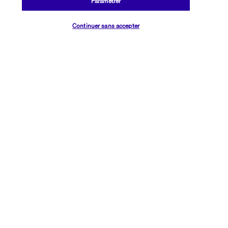
Paramétrer
sauna du Media Rotana Dubaï 5*.
Vérifier les disponibilités
Continuer sans accepter
Découvrir la destination
Informations utiles
Transavia Holidays
Noté
4,4
/ 5
Basé sur
2 613
avis