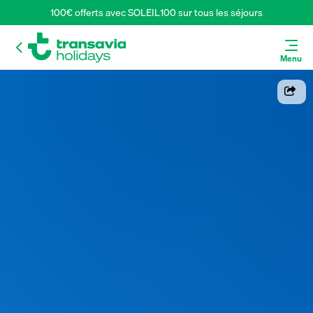
100€ offerts avec SOLEIL100 sur tous les séjours
Menu