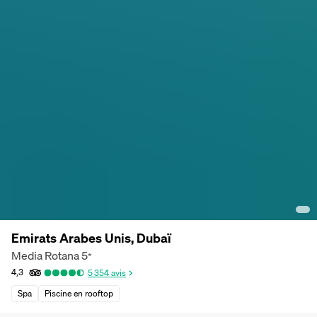
Emirats Arabes Unis, Dubaï
Media Rotana
5
*
4,3
5 354
avis
Spa
Piscine en rooftop