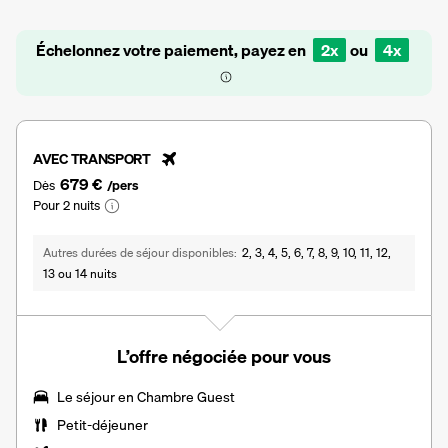
Échelonnez votre paiement, payez en
2x
ou
4x
AVEC TRANSPORT
679 €
Dès
/pers
Pour 2 nuits
Autres durées de séjour disponibles
2, 3, 4, 5, 6, 7, 8, 9, 10, 11, 12,
13 ou 14 nuits
L’offre négociée pour vous
Le séjour en
Chambre Guest
Petit-déjeuner