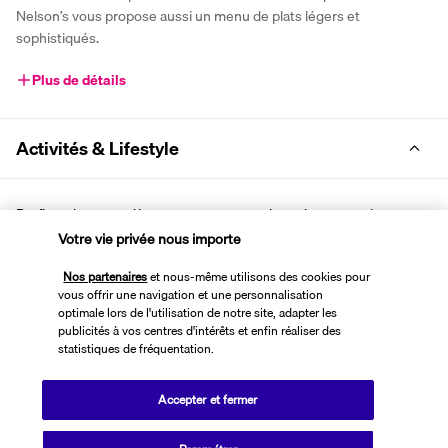
Nelson’s vous propose aussi un menu de plats légers et 
sophistiqués.
Plus de détails
Activités & Lifestyle
Profitez de votre séjour pour passer une journée en couple, entre 
amis ou avec votre enfant au parc aquatique Aquaventure. Après 
Votre vie privée nous importe
une journée bien remplie, Installez-vous sur la terrasse en rooftop, 
Nos partenaires
et nous-même utilisons des cookies pour
et admirez une magnifique vue sur la ville.
vous offrir une navigation et une personnalisation
optimale lors de l'utilisation de notre site, adapter les
À l’extérieur de l’hôtel,  vous avez l’avantage d’être à proximité de la 
publicités à vos centres d'intérêts et enfin réaliser des
station de métro Dubaï Internet City2. De là, vous partez à la 
statistiques de fréquentation.
découverte de la ville et ses immenses centres commerciaux tels 
que le Dubaï Mall. La presqu’île artificielle en forme de palmier, Palm 
Accepter et fermer
Jumeirah, se trouve à quelques centaines de mètres de votre 
hôtel. En rentrant, n’hésitez pas à vous délasser au hammam ou au 