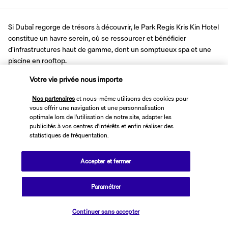
Si Dubaï regorge de trésors à découvrir, le Park Regis Kris Kin Hotel 
constitue un havre serein, où se ressourcer et bénéficier 
d’infrastructures haut de gamme, dont un somptueux spa et une 
piscine en rooftop.
Votre vie privée nous importe
Besoin d’une parenthèse de fraîcheur sous la chaleur de Dubaï ? 
Montez sur le toit de votre hôtel pour retrouver une imposante 
Nos partenaires
et nous-même utilisons des cookies pour
piscine bordée de transats. Là vous attend une vue à 360 degrés 
vous offrir une navigation et une personnalisation
sur la ville, à admirer de jour comme de nuit ! Une virée au spa, où 
optimale lors de l'utilisation de notre site, adapter les
profiter de massages, d’un sauna et d’un bain à remous, permet à 
publicités à vos centres d'intérêts et enfin réaliser des
statistiques de fréquentation.
vos muscles de se relâcher. Les sportifs, quant à eux, se dirigent 
vers le centre de remise, aux équipements d’excellence.
Accepter et fermer
Plus de détails
Paramétrer
Vérifier les disponibilités
Découvrir la destination
Continuer sans accepter