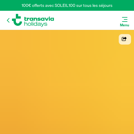
100€ offerts avec SOLEIL100 sur tous les séjours
Menu