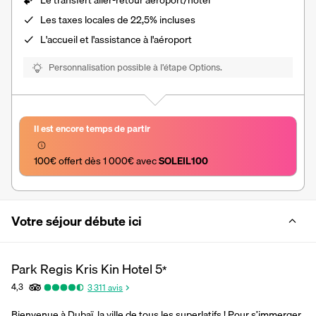
Le transfert aller-retour aéroport/hôtel
Les
taxes locales de 22,5%
incluses
L'accueil et l'assistance à l'aéroport
Personnalisation possible à l’étape Options.
Il est encore temps de partir
100€ offert dès 1 000€ avec 
SOLEIL100
Votre séjour débute ici
Park Regis Kris Kin Hotel
5
*
4,3
3 311
avis
Bienvenue à Dubaï, la ville de tous les superlatifs ! Pour s’immerger 