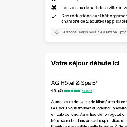
Les vols au départ de la ville de v
Des réductions sur l'hébergement
chambre de 2 adultes (applicabl
Personnalisation possible à l’étape Optio
Votre séjour débute ici
AG Hôtel & Spa
5
*
4,9
57
avis
À une petite douzaine de kilomètres du cent
Fès, vous vous trouvez au cœur d’un enviro
en toile de fond. Au milieu d’une végétation
hôtel se niche dans un cadre splendide, ent
l’architecture traditionnelle berbère. À l’int