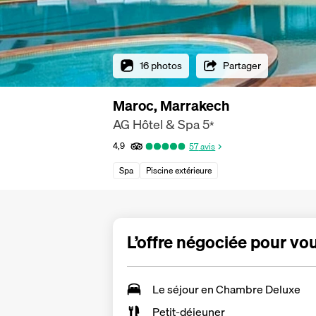
16 photos
Partager
Maroc, Marrakech
AG Hôtel & Spa
5
*
4,9
57
avis
Spa
Piscine extérieure
L’offre négociée pour vo
Le séjour en
Chambre Deluxe
Petit-déjeuner