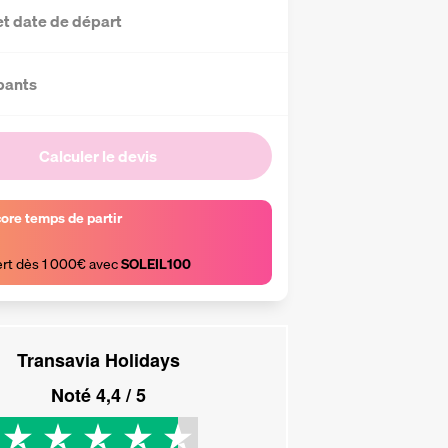
et date de départ
pants
Calculer le devis
core temps de partir
ert dès 1 000€ avec 
SOLEIL100
Transavia Holidays
Noté
4,4
/ 5