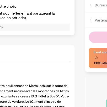
Durée 
otre choix
 pour le 1er enfant partageant la
e selon période)
Partici
ns.
Il est en
100€ off
re bouillonnant de Marrakech, sur la route de 
nnement naturel avec les montagnes de l’Atlas 
 luxuriante se dresse l’AG Hôtel & Spa 5*. Votre 
ouré de verdure. Le bâtiment s’inspire de 
érieur, vous avez la surprise de découvrir une 