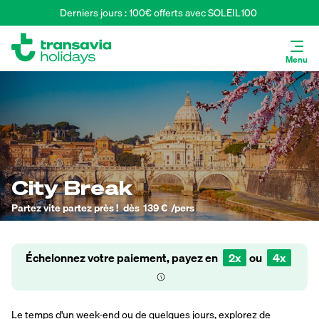
Derniers jours : 100€ offerts avec SOLEIL100 
Menu
City Break
Partez vite partez près !
dès
139 €
/pers
Échelonnez votre paiement, payez en
2x
ou
4x
Le temps d'un week-end ou de quelques jours, explorez de