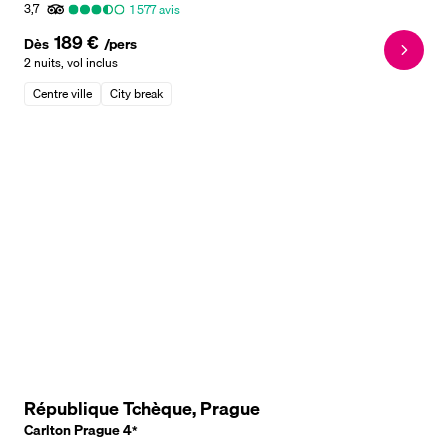
3,7
1 577
avis
189 €
Dès
/pers
2 nuits
,
vol inclus
Centre ville
City break
République Tchèque, Prague
Carlton Prague
4
*