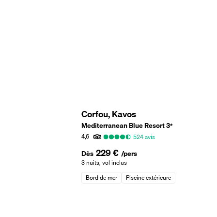
Corfou, Kavos
Mediterranean Blue Resort
3
*
4,6
524
avis
229 €
Dès
/pers
3 nuits
,
vol inclus
Bord de mer
Piscine extérieure