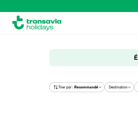
É
Trier par
:
Recommandé
Destination