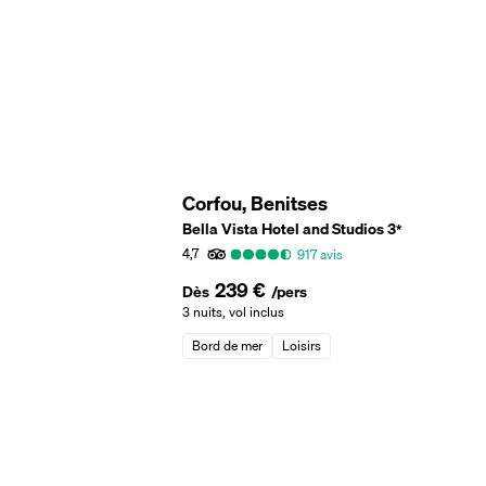
Corfou, Benitses
Bella Vista Hotel and Studios
3
*
4,7
917
avis
239 €
Dès
/pers
3 nuits
,
vol inclus
Bord de mer
Loisirs