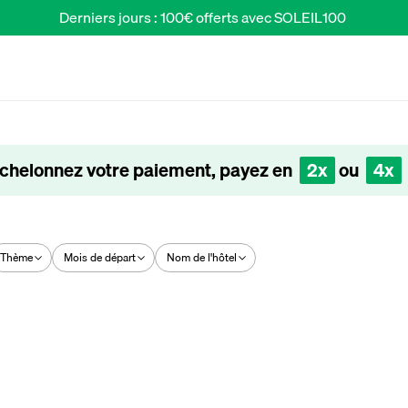
Derniers jours : 100€ offerts avec SOLEIL100 
chelonnez votre paiement, payez en
2x
ou
4x
Thème
Mois de départ
Nom de l'hôtel