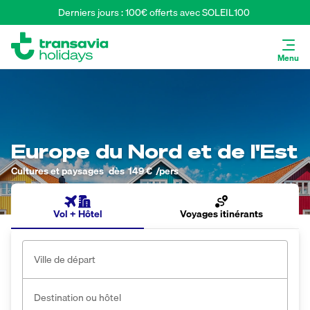
Derniers jours : 100€ offerts avec SOLEIL100 
Menu
Europe du Nord et de l'Est
Cultures et paysages
dès
149 €
/pers
Vol + Hôtel
Voyages itinérants
Ville de départ
Destination ou hôtel