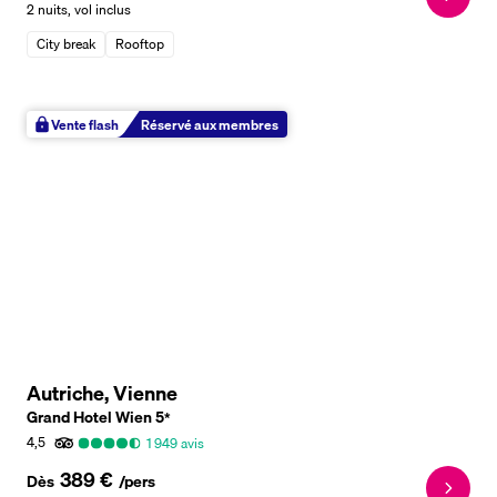
2 nuits
,
vol inclus
City break
Rooftop
Vente flash
Réservé aux membres
Autriche, Vienne
Grand Hotel Wien
5
*
4,5
1 949
avis
389 €
Dès
/pers