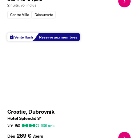
2 nuits
,
vol inclus
Centre Ville
Découverte
Vente flash
Réservé aux membres
Croatie, Dubrovnik
Hotel Splendid
3
*
3,9
636
avis
289 €
Dès
/pers