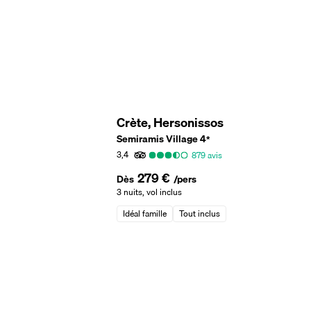
Crète, Hersonissos
Semiramis Village
4
*
3,4
879
avis
279 €
Dès
/pers
3 nuits
,
vol inclus
Idéal famille
Tout inclus