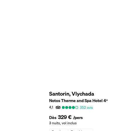
Santorin, Vlychada
Notos Therme and Spa Hotel
4
*
4,1
352
avis
329 €
Dès
/pers
3 nuits
,
vol inclus