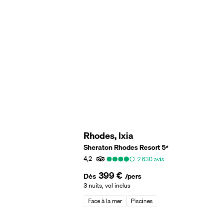
Rhodes, Ixia
Sheraton Rhodes Resort
5
*
4,2
2 630
avis
399 €
Dès
/pers
3 nuits
,
vol inclus
Face à la mer
Piscines