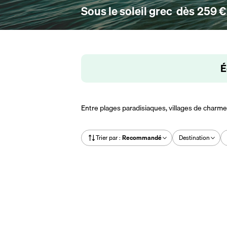
Sous le soleil grec
dès
259 €
É
Entre plages paradisiaques, villages de charme
Trier par
:
Recommandé
Destination