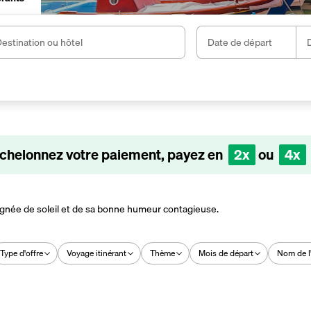
estination ou hôtel
Date de départ
D
chelonnez votre paiement, payez en
2x
ou
4x
 baignée de soleil et de sa bonne humeur contagieuse.
Type d'offre
Voyage itinérant
Thème
Mois de départ
Nom de l