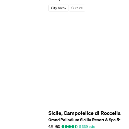
City break
Culture
Sicile, Campofelice di Roccella
Grand Palladium Sicilia Resort & Spa
5
*
4,6
5 339
avis