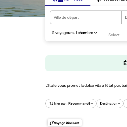
Ville de départ
D
2 voyageurs
,
1 chambre
Select...
É
L’Italie vous promet la dolce vita à l’état pur,
Trier par
:
Recommandé
Destination
Voyage itinérant