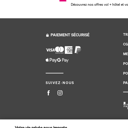
Découvrez nos offres vol + hôtel et v
PAIEMENT SÉCURISÉ
TR
CG
ME
PO
PO
PA
SUIVEZ-NOUS
Site édité par PerfectStay.com en partenariat avec Tran
Votre vie privée nous importe