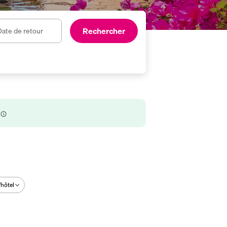
Rechercher
ate de retour
'hôtel