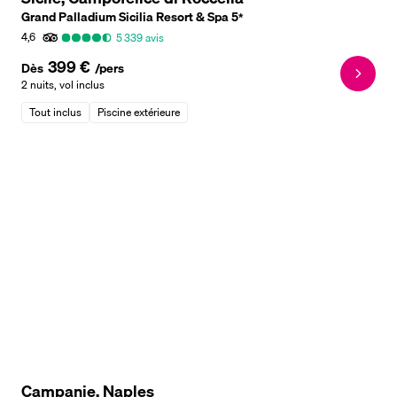
Grand Palladium Sicilia Resort & Spa
5
*
4,6
5 339
avis
399 €
Dès
/pers
2 nuits
,
vol inclus
Tout inclus
Piscine extérieure
Campanie, Naples