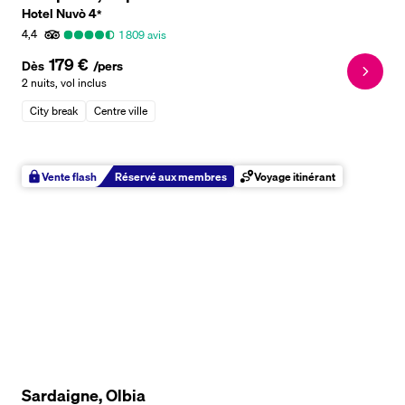
Hotel Nuvò
4
*
4,4
1 809
avis
179 €
Dès
/pers
2 nuits
,
vol inclus
City break
Centre ville
Vente flash
Réservé aux membres
Voyage itinérant
Sardaigne, Olbia