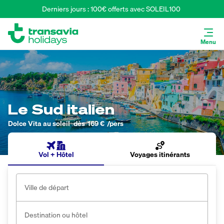
Derniers jours : 100€ offerts avec SOLEIL100 
Menu
Le Sud italien
Dolce Vita au soleil
dès
169 €
/pers
Vol + Hôtel
Voyages itinérants
Ville de départ
Destination ou hôtel