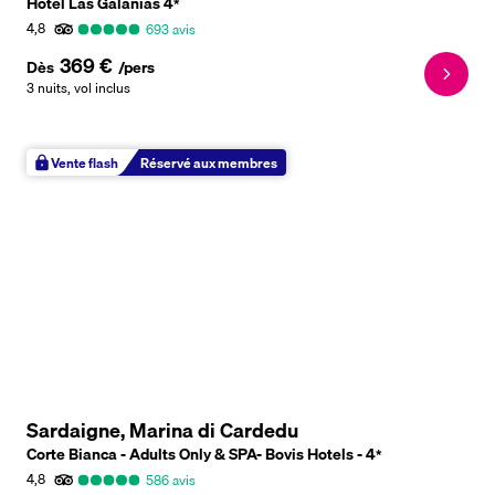
Hôtel Las Galanias
4
*
4,8
693
avis
369 €
Dès
/pers
3 nuits
,
vol inclus
Vente flash
Réservé aux membres
Sardaigne, Marina di Cardedu
Corte Bianca - Adults Only & SPA- Bovis Hotels -
4
*
4,8
586
avis