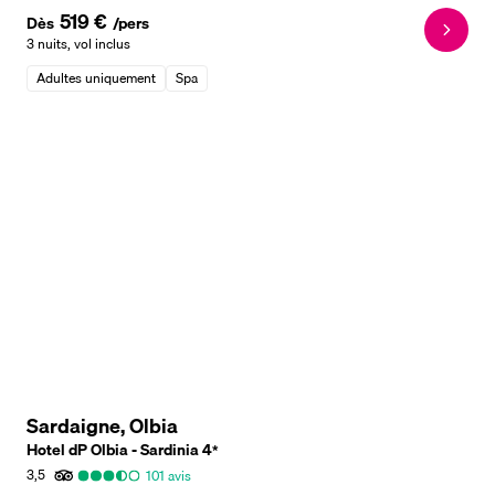
519 €
Dès
/pers
3 nuits
,
vol inclus
Adultes uniquement
Spa
Sardaigne, Olbia
Hotel dP Olbia - Sardinia
4
*
3,5
101
avis