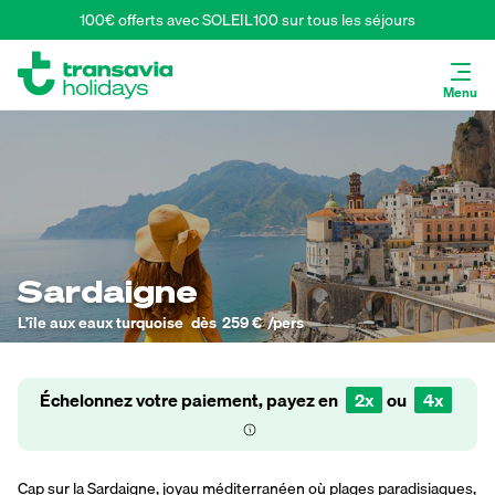
100€ offerts avec SOLEIL100 sur tous les séjours
Menu
Sardaigne
L’île aux eaux turquoise
dès
259 €
/pers
Échelonnez votre paiement, payez en
2x
ou
4x
Cap sur la Sardaigne, joyau méditerranéen où plages paradisiaques,