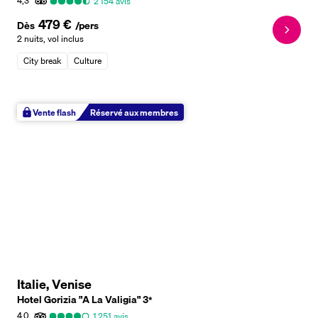
4,3
2 154
avis
479 €
Dès
/pers
2 nuits
,
vol inclus
City break
Culture
Vente flash
Réservé aux membres
Italie, Venise
Hotel Gorizia "A La Valigia"
3
*
4,0
1 251
avis