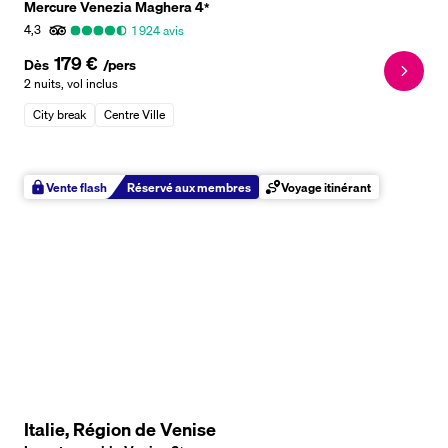
Mercure Venezia Maghera
4
*
4,3
1 924
avis
179 €
Dès
/pers
2 nuits
,
vol inclus
City break
Centre Ville
Vente flash
Réservé aux membres
Voyage itinérant
Italie, Région de Venise