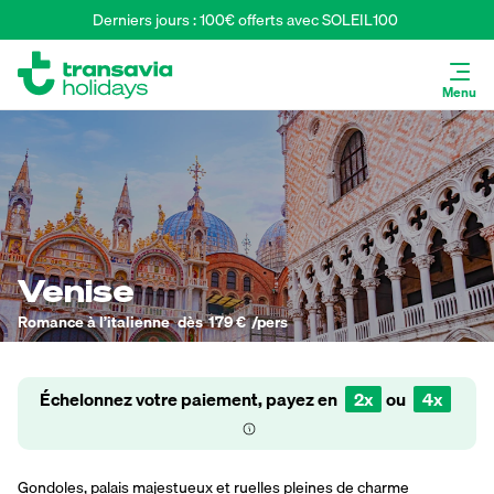
Derniers jours : 100€ offerts avec SOLEIL100 
Menu
Venise
Romance à l’italienne
dès
179 €
/pers
Échelonnez votre paiement, payez en
2x
ou
4x
Gondoles, palais majestueux et ruelles pleines de charme