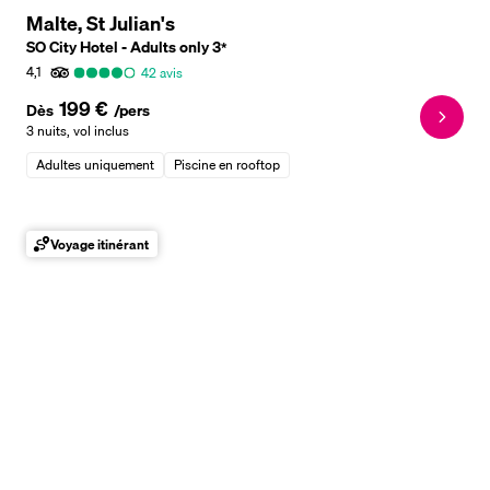
Malte, St Julian's
SO City Hotel - Adults only
3
*
4,1
42
avis
199 €
Dès
/pers
3 nuits
,
vol inclus
Adultes uniquement
Piscine en rooftop
Voyage itinérant