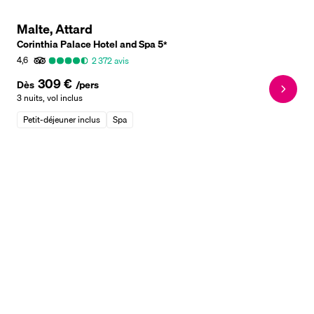
Malte, Attard
Corinthia Palace Hotel and Spa
5
*
4,6
2 372
avis
309 €
Dès
/pers
3 nuits
,
vol inclus
Petit-déjeuner inclus
Spa