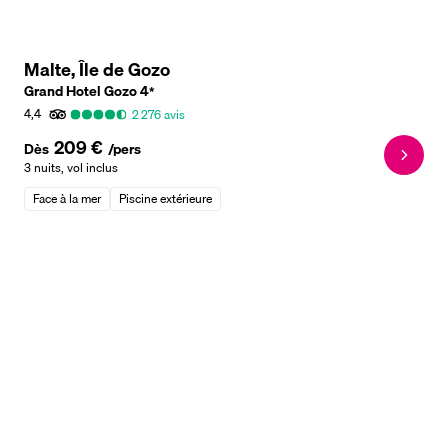
Malte, Île de Gozo
Grand Hotel Gozo
4
*
4,4
2 276
avis
209 €
Dès
/pers
3 nuits
,
vol inclus
Face à la mer
Piscine extérieure