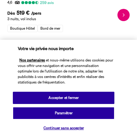
4,6
259
avis
519 €
Dès
/pers
3 nuits
,
vol inclus
Boutique Hôtel
Bord de mer
Votre vie privée nous importe
Voir toutes nos ventes
Nos partenaires
et nous-même utilisons des cookies pour
vous offrir une navigation et une personnalisation
optimale lors de l'utilisation de notre site, adapter les
publicités à vos centres d'intérêts et enfin réaliser des
Voyage à Malte : Profitez de
statistiques de fréquentation.
nos offres de séjours
Accepter et fermer
combinés vol + hôtel pour une
évasion totale
Paramétrer
Pourquoi choisir une formule vol + hôtel pour vos vacances à
Continuer sans accepter
Malte ?