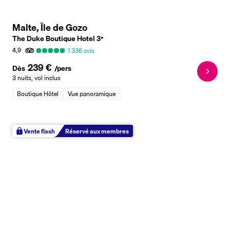
Malte, Île de Gozo
The Duke Boutique Hotel
3
*
4,9
1 336
avis
239 €
Dès
/pers
3 nuits
,
vol inclus
Boutique Hôtel
Vue panoramique
Vente flash
Réservé aux membres