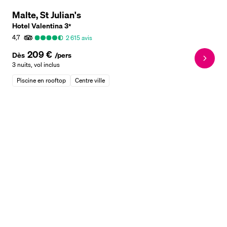
Malte, St Julian's
Hotel Valentina
3
*
4,7
2 615
avis
209 €
Dès
/pers
3 nuits
,
vol inclus
Piscine en rooftop
Centre ville