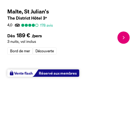
Malte, St Julian's
The District Hôtel
3
*
4,0
178
avis
189 €
Dès
/pers
3 nuits
,
vol inclus
Bord de mer
Découverte
Vente flash
Réservé aux membres