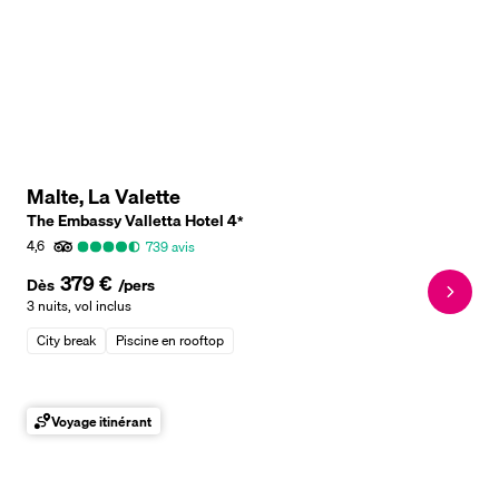
Malte, La Valette
The Embassy Valletta Hotel
4
*
4,6
739
avis
379 €
Dès
/pers
3 nuits
,
vol inclus
City break
Piscine en rooftop
Voyage itinérant