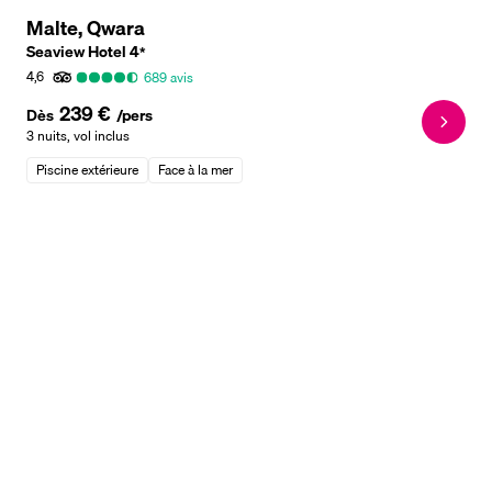
Malte, Qwara
Seaview Hotel
4
*
4,6
689
avis
239 €
Dès
/pers
3 nuits
,
vol inclus
Piscine extérieure
Face à la mer