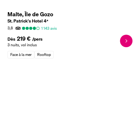
Malte, Île de Gozo
St. Patrick's Hotel
4
*
3,8
1 143
avis
219 €
Dès
/pers
3 nuits
,
vol inclus
Face à la mer
Rooftop