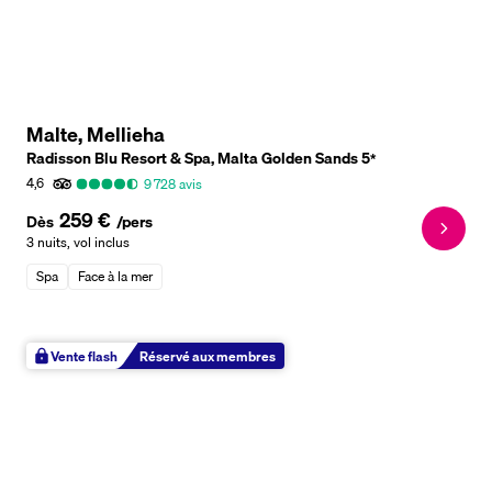
Malte, Mellieha
Radisson Blu Resort & Spa, Malta Golden Sands
5
*
4,6
9 728
avis
259 €
Dès
/pers
3 nuits
,
vol inclus
Spa
Face à la mer
Vente flash
Réservé aux membres