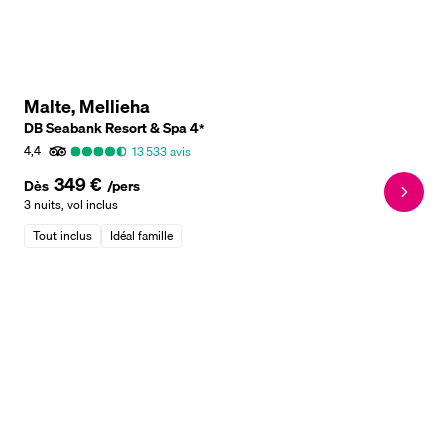
Malte, Mellieha
DB Seabank Resort & Spa
4
*
4,4
13 533
avis
349 €
Dès
/pers
3 nuits
,
vol inclus
Tout inclus
Idéal famille