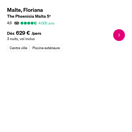
Malte, Floriana
The Phoenicia Malta
5
*
4,6
4 005
avis
629 €
Dès
/pers
3 nuits
,
vol inclus
Centre ville
Piscine extérieure