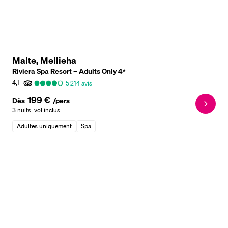
Malte, Mellieha
Riviera Spa Resort – Adults Only
4
*
4,1
5 214
avis
199 €
Dès
/pers
3 nuits
,
vol inclus
Adultes uniquement
Spa