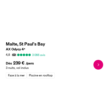
Malte, St Paul's Bay
AX Odycy
4
*
4,8
3 066
avis
239 €
Dès
/pers
3 nuits
,
vol inclus
Face à la mer
Piscine en rooftop