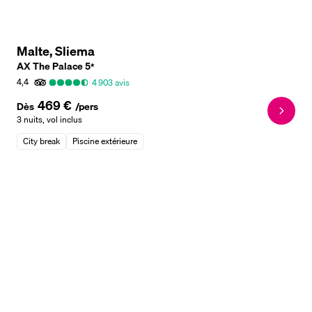
Malte, Sliema
AX The Palace
5
*
4,4
4 903
avis
469 €
Dès
/pers
3 nuits
,
vol inclus
City break
Piscine extérieure