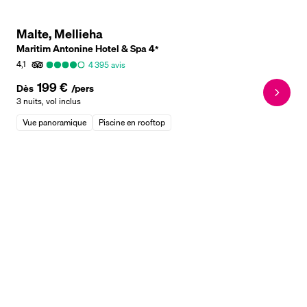
Malte, Mellieha
Maritim Antonine Hotel & Spa
4
*
4,1
4 395
avis
199 €
Dès
/pers
3 nuits
,
vol inclus
Vue panoramique
Piscine en rooftop