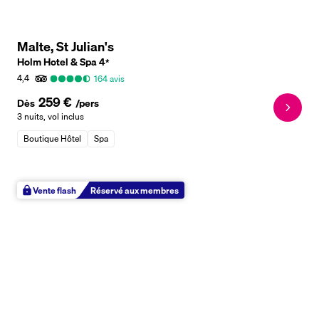
Malte, St Julian's
Holm Hotel & Spa
4
*
4,4
164
avis
259 €
Dès
/pers
3 nuits
,
vol inclus
Boutique Hôtel
Spa
Vente flash
Réservé aux membres