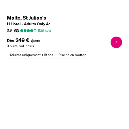
Malte, St Julian's
H Hotel - Adults Only
4
*
3,9
538
avis
249 €
Dès
/pers
3 nuits
,
vol inclus
Adultes uniquement +18 ans
Piscine en rooftop