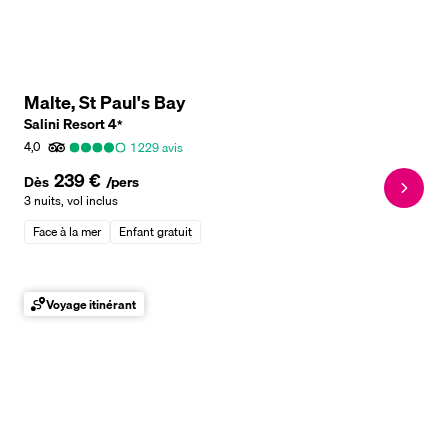
Malte, St Paul's Bay
Salini Resort
4
*
4,0
1 229
avis
239 €
Dès
/pers
3 nuits
,
vol inclus
Face à la mer
Enfant gratuit
Voyage itinérant