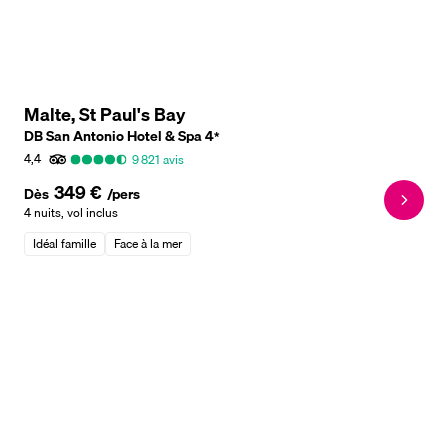
Malte, St Paul's Bay
DB San Antonio Hotel & Spa
4
*
4,4
9 821
avis
349 €
Dès
/pers
4 nuits
,
vol inclus
Idéal famille
Face à la mer