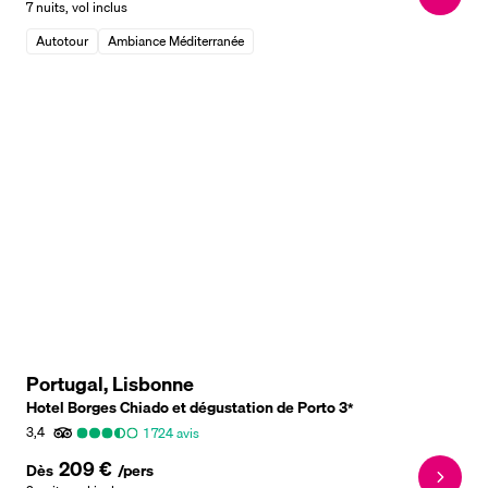
7 nuits
,
vol inclus
Autotour
Ambiance Méditerranée
Portugal, Lisbonne
Hotel Borges Chiado et dégustation de Porto
3
*
3,4
1 724
avis
209 €
Dès
/pers