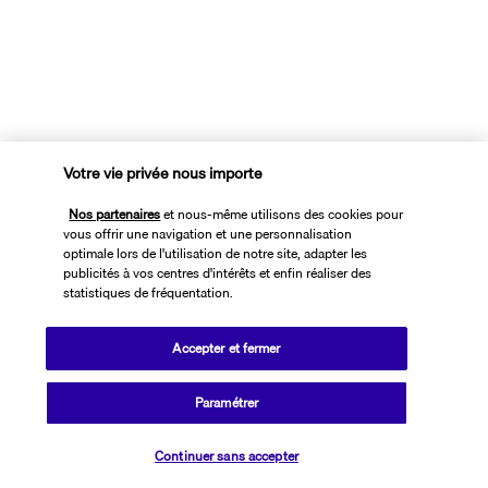
Votre vie privée nous importe
Nos partenaires
et nous-même utilisons des cookies pour
vous offrir une navigation et une personnalisation
Portugal, De Porto à Faro
optimale lors de l'utilisation de notre site, adapter les
Autotour Portugal du Nord au Sud
publicités à vos centres d'intérêts et enfin réaliser des
statistiques de fréquentation.
1 099 €
Dès
/pers
7 nuits
,
vol inclus
Accepter et fermer
Autotour
Découverte
Paramétrer
Voyage itinérant
Continuer sans accepter