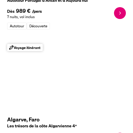
Autotour Portugal d'Antan et d'Aujourd'hui
989 €
Dès
/pers
7 nuits
,
vol inclus
Autotour
Découverte
Voyage itinérant
Algarve, Faro
Les trésors de la côte Algarvienne
4
*