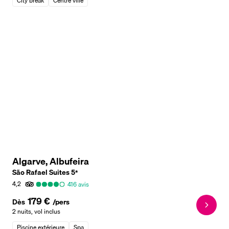
City break
Centre ville
Algarve, Albufeira
São Rafael Suites
5
*
4,2
416
avis
179 €
Dès
/pers
2 nuits
,
vol inclus
Piscine extérieure
Spa