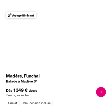
Voyage itinérant
Madère, Funchal
Balade à Madère
3
*
1 349 €
Dès
/pers
7 nuits
,
vol inclus
Circuit
Demi-pension incluse