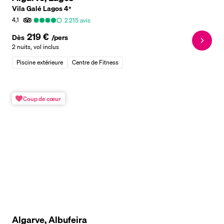
Vila Galé Lagos
4
*
4,1
2 215
avis
219 €
Dès
/pers
2 nuits
,
vol inclus
Piscine extérieure
Centre de Fitness
Coup de cœur
Algarve, Albufeira