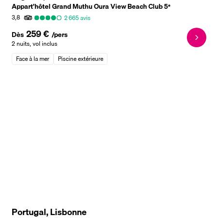
Appart'hôtel Grand Muthu Oura View Beach Club
5
*
3,8
2 665
avis
259 €
Dès
/pers
2 nuits
,
vol inclus
Face à la mer
Piscine extérieure
Portugal, Lisbonne