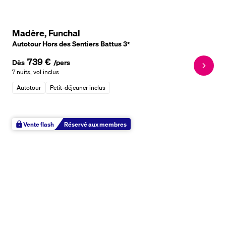
Madère, Funchal
Autotour Hors des Sentiers Battus
3
*
739 €
Dès
/pers
7 nuits
,
vol inclus
Autotour
Petit-déjeuner inclus
Vente flash
Réservé aux membres