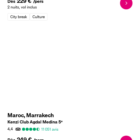
229 €
Dès
/pers
2 nuits
,
vol inclus
City break
Culture
Maroc, Marrakech
Kenzi Club Agdal Medina
5
*
4,4
11 051
avis
249 €