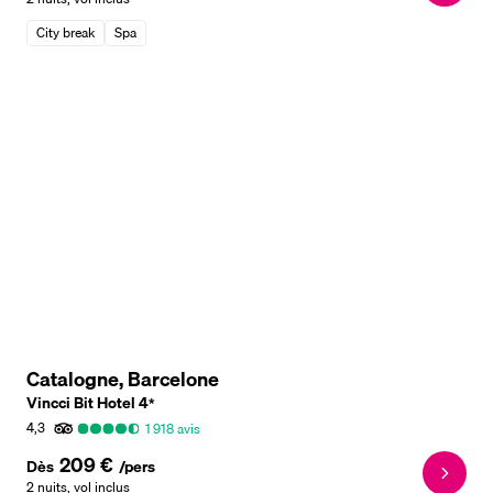
City break
Spa
Catalogne, Barcelone
Vincci Bit Hotel
4
*
4,3
1 918
avis
209 €
Dès
/pers
2 nuits
,
vol inclus