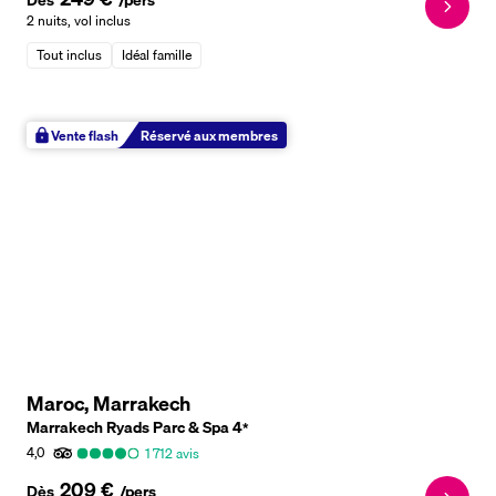
Dès
/pers
2 nuits
,
vol inclus
Tout inclus
Idéal famille
Vente flash
Réservé aux membres
Maroc, Marrakech
Marrakech Ryads Parc & Spa
4
*
4,0
1 712
avis
209 €
Dès
/pers