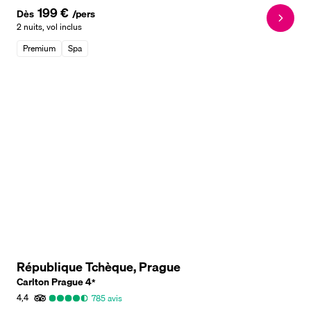
199 €
Dès
/pers
2 nuits
,
vol inclus
Premium
Spa
République Tchèque, Prague
Carlton Prague
4
*
4,4
785
avis