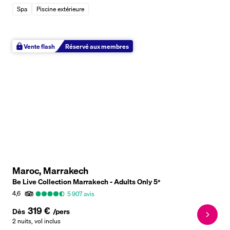
Spa
Piscine extérieure
Vente flash
Réservé aux membres
Maroc, Marrakech
Be Live Collection Marrakech - Adults Only
5
*
4,6
5 907
avis
319 €
Dès
/pers
2 nuits
,
vol inclus