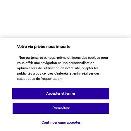
Votre vie privée nous importe
Nos partenaires
et nous-même utilisons des cookies pour
vous offrir une navigation et une personnalisation
optimale lors de l'utilisation de notre site, adapter les
publicités à vos centres d'intérêts et enfin réaliser des
statistiques de fréquentation.
Catalogne, Barcelone
B-Hotel
3
*
Accepter et fermer
4,4
3 095
avis
189 €
Dès
/pers
Paramétrer
2 nuits
,
vol inclus
Piscine en rooftop
Centre ville
Continuer sans accepter