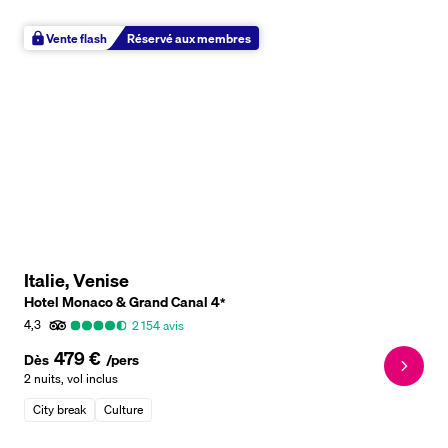
Vente flash
Réservé aux membres
Italie, Venise
Hotel Monaco & Grand Canal
4
*
4,3
2 154
avis
479 €
Dès
/pers
2 nuits
,
vol inclus
City break
Culture