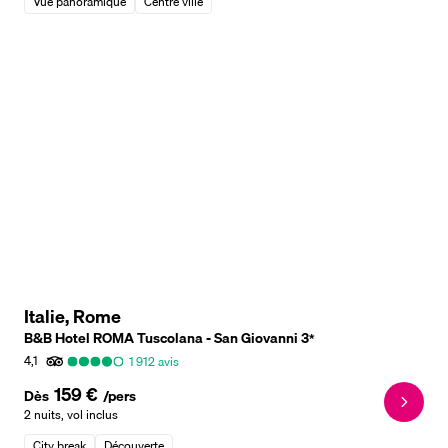
Vue panoramique
Centre ville
Italie, Rome
B&B Hotel ROMA Tuscolana - San Giovanni
3
*
4,1
1 912
avis
159 €
Dès
/pers
2 nuits
,
vol inclus
City break
Découverte