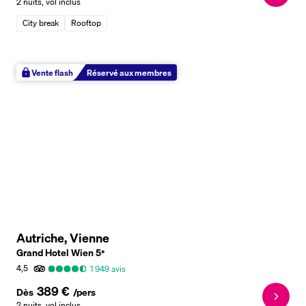
2 nuits
,
vol inclus
City break
Rooftop
Vente flash
Réservé aux membres
Autriche, Vienne
Grand Hotel Wien
5
*
4,5
1 949
avis
389 €
Dès
/pers
2 nuits
,
vol inclus