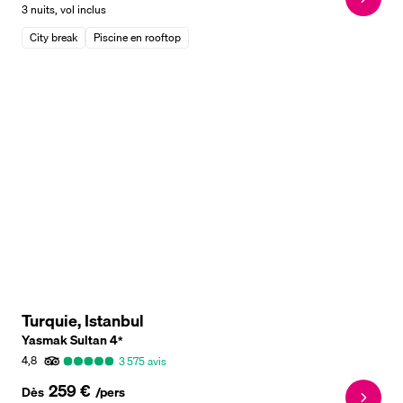
3 nuits
,
vol inclus
City break
Piscine en rooftop
Turquie, Istanbul
Yasmak Sultan
4
*
4,8
3 575
avis
259 €
Dès
/pers